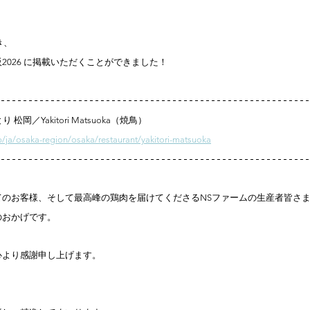
き、
2026 に掲載いただくことができました！
岡／Yakitori Matsuoka（焼鳥）
p/ja/osaka-region/osaka/restaurant/yakitori-matsuoka
てのお客様、そして最高峰の鶏肉を届けてくださるNSファームの生産者皆さ
のおかげです。
心より感謝申し上げます。