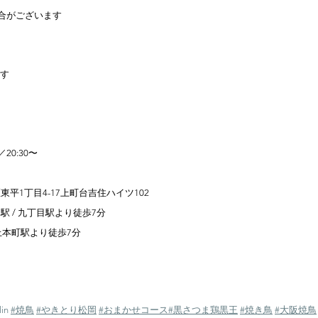
合がございます
ます
】
20:30〜
平1丁目4-17上町台吉住ハイツ102
 / 九丁目駅より徒歩7分
本町駅より徒歩7分
in
#焼鳥
#やきとり松岡
#おまかせコース
#黒さつま鶏黒王
#焼き鳥
#大阪焼鳥