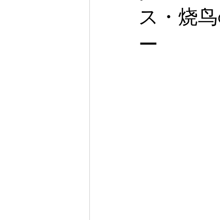
ス・烧鸟
ー