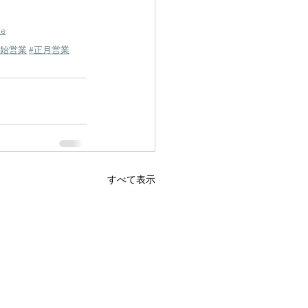
se
年始営業
#正月営業
すべて表示