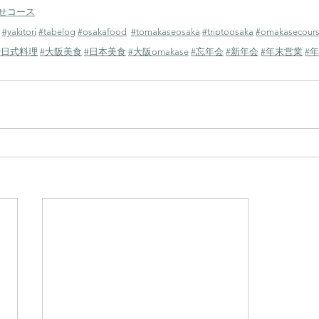
せコース
#yakitori
#tabelog
#osakafood
#tomakaseosaka
#triptoosaka
#omakasecour
#日式料理
#大阪美食
#日本美食
#大阪omakase
#忘年会
#新年会
#年末営業
#