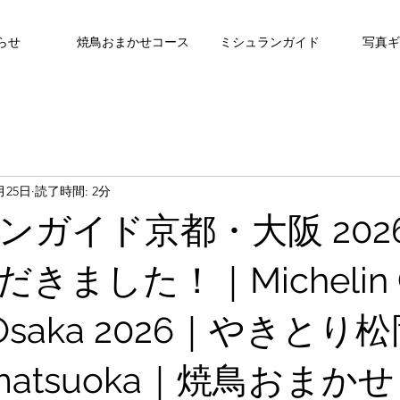
らせ
焼鳥おまかせコース
ミシュランガイド
写真ギ
月25日
読了時間: 2分
ンガイド京都・大阪 202
きました！｜Michelin G
・Osaka 2026｜やきとり
ri matsuoka｜焼鳥おまか