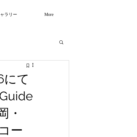
ャラリー
More
6にて
uide
松岡・
せコー