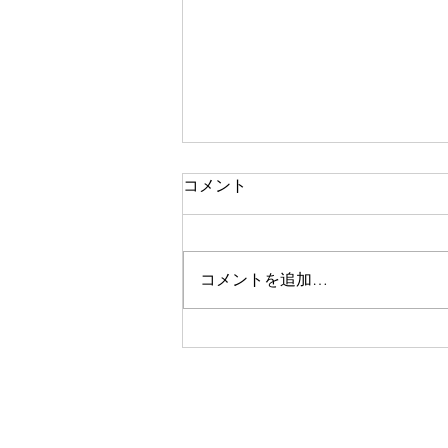
コメント
コメントを追加…
【初の正社員求人募集！】ミ
シュラン掲載店で働くチャン
ス！｜やきとり松岡・大阪谷
町/上本町・焼き鳥・求人募
集・社員募集・調理師・ホー