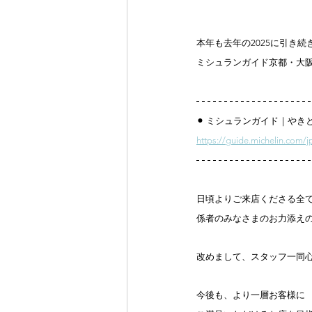
本年も去年の2025に引き続
ミシュランガイド京都・大阪
⚫︎ ミシュランガイド｜やきとり 松
https://guide.michelin.com/j
日頃よりご来店くださる全
係者のみなさまのお力添え
改めまして、スタッフ一同
今後も、より一層お客様に