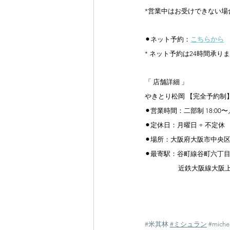
*営業中はお受けできない場
⚫︎
ネット予約：
こちらから
* ネット予約は24時間承り
「 店舗詳細 」
やきとり松岡 【完全予約制
⚫︎
営業時間：二部制 18:00〜／
⚫︎
定休日：月曜日 + 不定休
⚫︎
場所：大阪府大阪市中央区東
⚫︎
最寄駅：谷町線谷町六丁目駅
　　　　　近鉄大阪線大阪上
#米其林
#ミシュラン
#michel