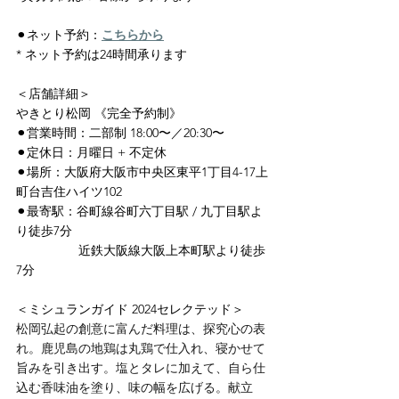
⚫︎ネット予約：
こちらから
* ネット予約は24時間承ります
＜店舗詳細＞
やきとり松岡 《完全予約制》
⚫︎営業時間：二部制 18:00〜／20:30〜
⚫︎定休日：月曜日 + 不定休
⚫︎場所：大阪府大阪市中央区東平1丁目4-17上
町台吉住ハイツ102
⚫︎最寄駅：谷町線谷町六丁目駅 / 九丁目駅よ
り徒歩7分
　　　　　近鉄大阪線大阪上本町駅より徒歩
7分
＜ミシュランガイド 2024セレクテッド＞
松岡弘起の創意に富んだ料理は、探究心の表
れ。鹿児島の地鶏は丸鶏で仕入れ、寝かせて
旨みを引き出す。塩とタレに加えて、自ら仕
込む香味油を塗り、味の幅を広げる。献立