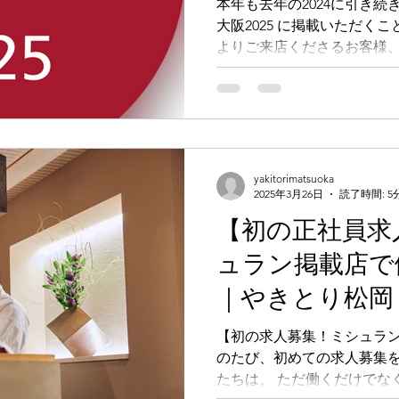
本年も去年の2024に引き
大阪2025 に掲載いただく
matsuoka｜
よりご来店くださるお客様
ス・烧鸟omak
くださるNSファームの生産
げです。改めまして、スタ
食
ます。今後も、より
yakitorimatsuoka
2025年3月26日
読了時間: 5
【初の正社員求
ュラン掲載店で
｜やきとり松岡
町・焼き鳥・求
【初の求人募集！ミシュラ
のたび、初めての求人募集
集・調理師・ホ
たちは、 ただ働くだけでな