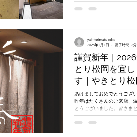
込） にてご提供しております
年5月1日（木）より 12,1
す。日頃よりご利用いただ
おかけすることとなり、大
すが、今後も一層ご満足い
スをご提供できるよう、よ
yakitorimatsuoka
2026年1月1日
読了時間: 2分
卒ご理解を賜りますようお
変わらぬご愛顧のほど、よ
謹賀新年｜202
とり松岡を宜し
す｜やきとり松
yakitorimatsuo
あけましておめでとうござ
昨年はたくさんのご来店、
とうございました。皆さま
て新しい年を迎えられたこ
す。本年も、一本一本に想
お届けできるよう、日々向き