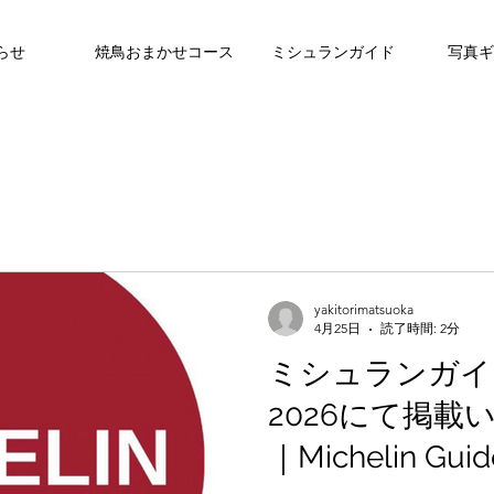
らせ
焼鳥おまかせコース
ミシュランガイド
写真ギ
yakitorimatsuoka
4月25日
読了時間: 2分
ミシュランガイ
2026にて掲載
｜Michelin Gui