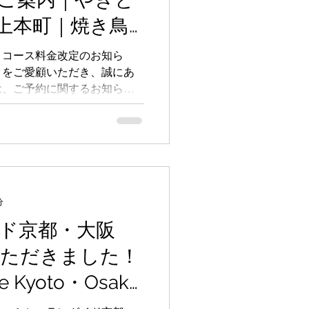
上本町｜焼き鳥
・黒さつま鶏黒
とコース料金改定のお知ら
」をご愛顧いただき、誠にあ
イド2025 大阪
は、ご予約に関するお知らせ
約の受付を「ご来店の2ヶ月
ておりましたが、より多くの
てていただきやすくするた
より下記の通りご予約受付の開始
す。
分
ド京都・大阪
いただきました！
de Kyoto・Osaka
岡・yakitori