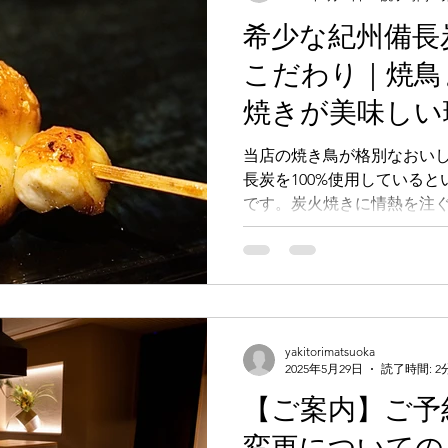
希少な紀州備長炭
こだわり｜焼鳥
焼きが美味しい
当店の焼き鳥が格別なおい
長炭を100%使用している
です。炭火焼きに情熱を注
がにじむ当店の魅力を、余
yakitorimatsuoka
2025年5月29日
読了時間: 2
【ご案内】ご予
変更についての