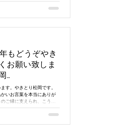
コースにつきまして、2026
00円（税込） に改定いたしま
いているお客様にはご負担を
変心苦しい限りではございま
ただける料理・空間・サービ
り一層努めてまいります。何
願い申し上げます。今後とも
ろしくお願いいたします。
6年もどうぞやき
くお願い致しま
岡
ka
います。やきとり松岡です。
温かいお言葉を本当にありが
とのご縁に支えられ、こうし
とに、心より感謝しておりま
いを込め、記憶に残る時間を
合ってまいります。2026年