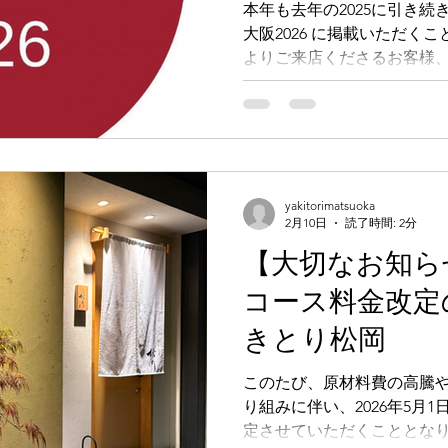
2026｜やきとり松
本年も去年の2025に引き
大阪2026 に掲載いただく
matsuoka｜
よりご来店くださるお客様
ス・烧鸟omak
くださるNSファームの生産
げです。改めまして、スタ
食のコピー
ます。今後も、より
yakitorimatsuoka
2月10日
読了時間: 2分
【大切なお知ら
コース料金改定
きとり松岡
このたび、原材料費の高騰
り組みに伴い、2026年5月
定させていただくこととなりま