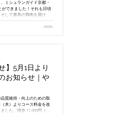
岡・yakitori
続き、ミシュランガイド京都・
ことができました！それも日頃
焼鳥おまかせコー
、そして最高の鶏肉を届けて
ase米其林大阪美
者の皆さまのお力添えのおか
ッフ一同心より感謝申し上げ
せ】5月1日より
のお知らせ｜や
や品質維持・向上のための取
1日（木）よりコース料金を改
した。現在 11,000円（税