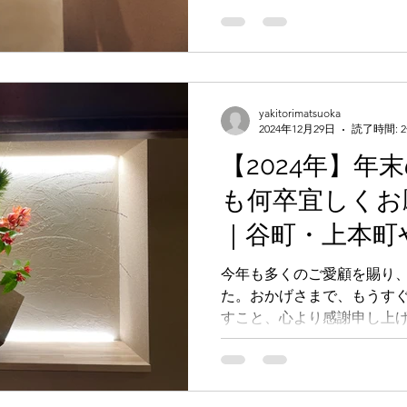
和食・日本食
れる環境を提供します。自
業界で新たなステップを踏
場です！他店とは違う、あ
yakitorimatsuoka
2024年12月29日
読了時間: 
【2024年】年
も何卒宜しくお
｜谷町・上本町
yakitori mats
今年も多くのご愛顧を賜り
た。おかげさまで、もうすぐ
焼き鳥おまかせ
すこと、心より感謝申し上
客様にご満足いただけるよ
料理とともに、心を込めた
す。