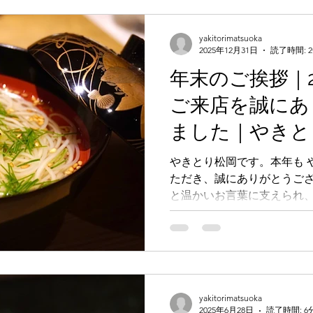
も、やきとり松岡をどうぞ
やきとり松岡店主・スタッ
yakitorimatsuoka
2025年12月31日
読了時間: 
年末のご挨拶｜2
ご来店を誠にあ
ました｜やきと
上本町｜焼き鳥
やきとり松岡です。本年も 
ただき、誠にありがとうご
ス・黒さつま鶏
と温かいお言葉に支えられ
ンガイド2025
とができます。来年も、一本
の記憶に残る時間をお届け
す。今年も年末年始をお客
しております🎍どうぞ良い
も変わらぬご愛顧のほど、
す。やきとり松岡 店主・ス
yakitorimatsuoka
2025年6月28日
読了時間: 6