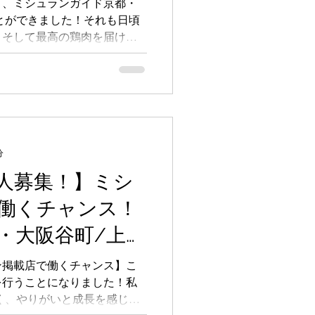
続き、ミシュランガイド京都・
ことができました！それも日頃
焼鳥おまかせコー
、そして最高の鶏肉を届けて
ase米其林大阪美
者の皆さまのお力添えのおか
ッフ一同心より感謝申し上げ
分
人募集！】ミシ
働くチャンス！
・大阪谷町/上本
人募集・社員募
ン掲載店で働くチャンス】こ
を行うことになりました！私
ールスタッフ・
く、やりがいと成長を感じら