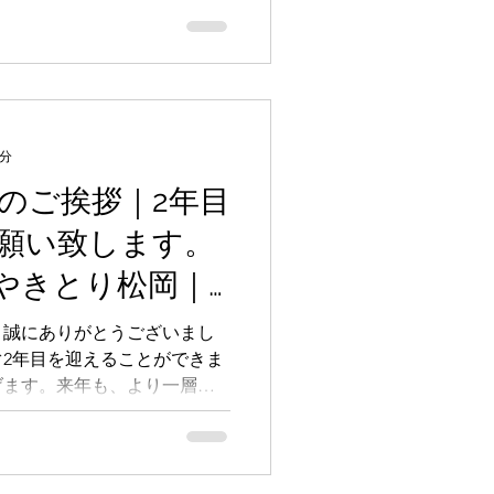
分の力を試してみたい、飲食
み出したい方にピッタリの職
なた
2分
末のご挨拶｜2年目
願い致します。
やきとり松岡｜
uoka・omakase・
、誠にありがとうございまし
2年目を迎えることができま
コース
げます。来年も、より一層お
う、旬の食材を活かした一品
焼鳥をお届けしてまいりま