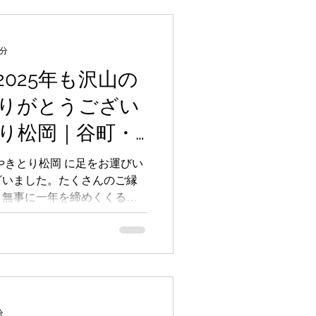
よろしくお願いいたします。
フ一同
2分
025年も沢山の
りがとうござい
り松岡｜谷町・
おまかせコー
やきとり松岡 に足をお運びい
ざいました。たくさんのご縁
黒王｜ミシュラ
、無事に一年を締めくくるこ
 大阪焼鳥
一本に想いを込め、 皆さま
できるよう精進してまいりま
様と迎えれることを楽しみに
お年をお迎えください。 来年
よろしくお願い申し上げま
タッフ一同
分