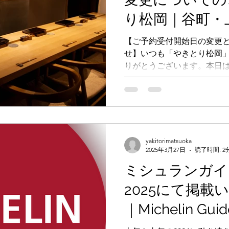
り松岡｜谷町・
おまかせコース
【ご予約受付開始日の変更
せ】いつも「やきとり松岡
王｜ミシュランガ
りがとうございます。本日
焼鳥
です。現在、当店では ご予
前」からとさせていただい
お客様にご来店の計画を立
め、本日2025年5月29日
日を変更させていただきま
yakitorimatsuoka
2025年3月27日
読了時間: 2
ミシュランガイ
2025にて掲載
｜Michelin Gui
2025｜やきとり松