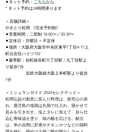
⚫︎ネット予約：
こちらから
* ネット予約は24時間承ります
＜店舗詳細＞
やきとり松岡 《完全予約制》
⚫︎営業時間：二部制 18:00〜／20:30〜
⚫︎定休日：月曜日 + 不定休
⚫︎場所：大阪府大阪市中央区東平1丁目4-17上
町台吉住ハイツ102
⚫︎最寄駅：谷町線谷町六丁目駅 / 九丁目駅よ
り徒歩7分
　　　　　近鉄大阪線大阪上本町駅より徒歩
7分
＜ミシュランガイド 2024セレクテッド＞
松岡弘起の創意に富んだ料理は、探究心の表
れ。鹿児島の地鶏は丸鶏で仕入れ、寝かせて
旨みを引き出す。塩とタレに加えて、自ら仕
込む香味油を塗り、味の幅を広げる。献立
は、串の合間に肝煮やチキンカツなどの鶏料
理を挟む。締めは土鍋ご飯や鶏だしラーメ