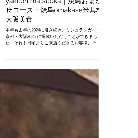
｜Michelin Guide Kyoto・
Osaka 2025｜やきとり松岡・
yakitori matsuoka｜焼鳥おまか
せコース・烧鸟omakase米其林
大阪美食
本年も去年の2024に引き続き、ミシュランガイド
京都・大阪2025 に掲載いただくことができまし
た！それも日頃よりご来店くださるお客様、そし
て最高の鶏肉を届けてくださるNSファームの生産
者の皆さまのお力添えのおかげです。改めまし
て、スタッフ一同心より感謝申し上げます。今後
も、より